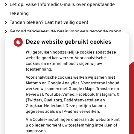
Let op: valse Infomedics-mails over openstaande
rekening
Tanden bleken? Laat het veilig doen!
Gezond tandvlees: de basis voor een gezonde mond
Naar de tandarts in het buitenland? Wees op je hoede!
Deze website gebruikt cookies
(Mond)zorgkosten gemaakt in 2025? Check of die
Wij gebruiken noodzakelijke cookies zodat deze
website goed kan werken. Voor analytische
aftrekbaar zijn
cookies en externe inhoud vragen wij uw
toestemming.
Voor analytische cookies werken wij samen met
Matomo en Google Analytics. Voor externe inhoud
werken wij samen met Google (Maps, Translate en
Reviews), YouTube, Vimeo, Facebook, Instagram, X
(Twitter), Qualizorg, Patiëntenvertellen en
U heeft geen toestemming gegeven voor
ZorgkaartNederland. Deze partijen kunnen
externe inhoud
die nodig is om dit te
gegevens zoals uw IP-adres verwerken.
zien.
Via Cookie-instellingen onderaan de website kunt
Cookie-instellingen wijzigen
u op ieder moment uw toestemming intrekken of
aanpassen.