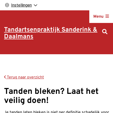
Instellingen
Hoofdm
Menu
Tandartsenpraktijk Sanderink &
Daalmans
Terug naar overzicht
Tanden bleken? Laat het
veilig doen!
Je tanden laten bleken is niet per definitie schadelijk voor