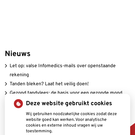
Nieuws
Let op: valse Infomedics-mails over openstaande
rekening
Tanden bleken? Laat het veilig doen!
Gezond tandvlees: de basis voor een gezonde mond
Naar de tandarts in het buitenland? Wees op je hoede!
Deze website gebruikt cookies
(Mond)zorgkosten gemaakt in 2025? Check of die
Wij gebruiken noodzakelijke cookies zodat deze
website goed kan werken. Voor analytische
aftrekbaar zijn
cookies en externe inhoud vragen wij uw
toestemming.