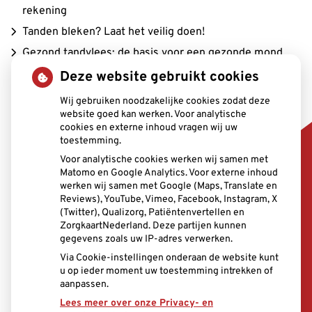
rekening
Tanden bleken? Laat het veilig doen!
Gezond tandvlees: de basis voor een gezonde mond
Naar de tandarts in het buitenland? Wees op je hoede!
Deze website gebruikt cookies
(Mond)zorgkosten gemaakt in 2025? Check of die
Wij gebruiken noodzakelijke cookies zodat deze
website goed kan werken. Voor analytische
aftrekbaar zijn
cookies en externe inhoud vragen wij uw
toestemming.
Voor analytische cookies werken wij samen met
Matomo en Google Analytics. Voor externe inhoud
werken wij samen met Google (Maps, Translate en
Reviews), YouTube, Vimeo, Facebook, Instagram, X
(Twitter), Qualizorg, Patiëntenvertellen en
U heeft geen toestemming gegeven voor
ZorgkaartNederland. Deze partijen kunnen
externe inhoud
die nodig is om dit te
gegevens zoals uw IP-adres verwerken.
zien.
Via Cookie-instellingen onderaan de website kunt
Cookie-instellingen wijzigen
u op ieder moment uw toestemming intrekken of
aanpassen.
Lees meer over onze Privacy- en